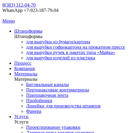
8(383) 312-04-70
WhatsApp +7-923-187-79-04
Меню
Штанцформы
Штанцформы
для вырубки из бумаги/картона
для вырубки гофрокартона на прокатном прессе
для вырубки ручек в пакетах типа «Майка»
для вырубки изделий из пластика
Процесс
Компания
Материалы
Материалы
Биговальные каналы
Пертинаксовые контрматрицы
Приправочная лента
Пробойники
Линейки для производства штампов
Фанера
Услуги
Услуги
Проектирование упаковки
Лазерная резка макетов упаковки