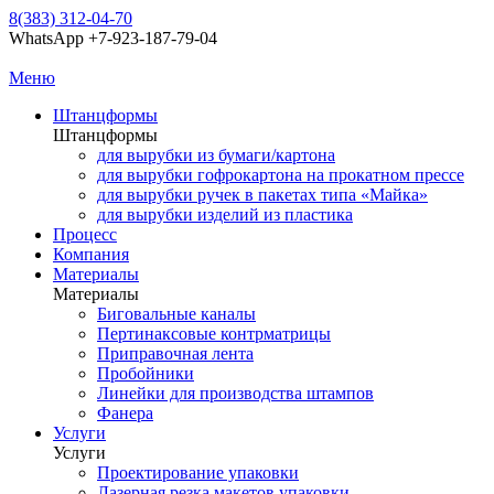
8(383) 312-04-70
WhatsApp +7-923-187-79-04
Меню
Штанцформы
Штанцформы
для вырубки из бумаги/картона
для вырубки гофрокартона на прокатном прессе
для вырубки ручек в пакетах типа «Майка»
для вырубки изделий из пластика
Процесс
Компания
Материалы
Материалы
Биговальные каналы
Пертинаксовые контрматрицы
Приправочная лента
Пробойники
Линейки для производства штампов
Фанера
Услуги
Услуги
Проектирование упаковки
Лазерная резка макетов упаковки